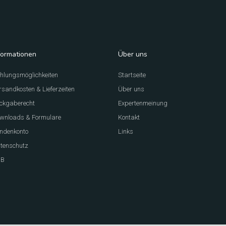
formationen
Über uns
hlungsmöglichkeiten
Startseite
rsandkosten & Lieferzeiten
Über uns
ckgaberecht
Expertenmeinung
wnloads & Formulare
Kontakt
ndenkonto
Links
tenschutz
GB