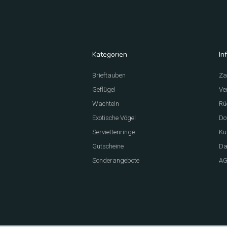
Kategorien
In
Brieftauben
Za
Geflügel
Ve
Wachteln
Rü
Exotische Vögel
Do
Serviettenringe
Ku
Gutscheine
Da
Sonderangebote
A